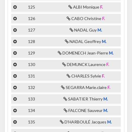
125
ALBI Monique
F.
126
CABO Christine
F.
127
NADAL Guy
M.
128
NADAL Geoffrey
M.
129
DOMENECH Jean-Pierre
M.
130
DEMUNCK Laurence
F.
131
CHARLES Sylvie
F.
132
SEGARRA Marie.claire
F.
133
SABATIER Thierry
M.
134
FALCONE Sauveur
M.
135
D'HARBOULÉ Jacques
M.