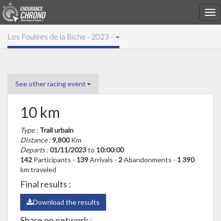
Les Foulées de la Biche - 2023 -
See other racing event
10 km
Type :
Trail urbain
Distance :
9,800
Km
Departs :
01/11/2023
to
10:00:00
142
Participants -
139
Arrivals -
2
Abandonments -
1 390
km traveled
Final results :
Download the results
Share on network :