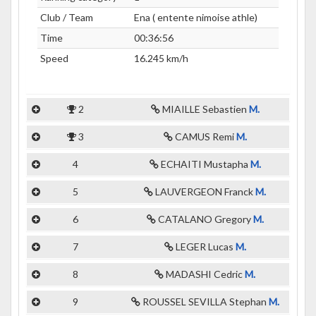
Club / Team
Ena ( entente nimoise athle)
Time
00:36:56
Speed
16.245 km/h
2
MIAILLE Sebastien
M.
3
CAMUS Remi
M.
4
ECHAITI Mustapha
M.
5
LAUVERGEON Franck
M.
6
CATALANO Gregory
M.
7
LEGER Lucas
M.
8
MADASHI Cedric
M.
9
ROUSSEL SEVILLA Stephan
M.