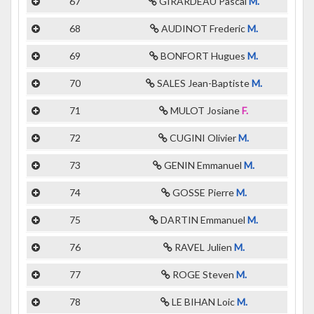
67
GIRARDEAU Pascal
M.
68
AUDINOT Frederic
M.
69
BONFORT Hugues
M.
70
SALES Jean-Baptiste
M.
71
MULOT Josiane
F.
72
CUGINI Olivier
M.
73
GENIN Emmanuel
M.
74
GOSSE Pierre
M.
75
DARTIN Emmanuel
M.
76
RAVEL Julien
M.
77
ROGE Steven
M.
78
LE BIHAN Loic
M.