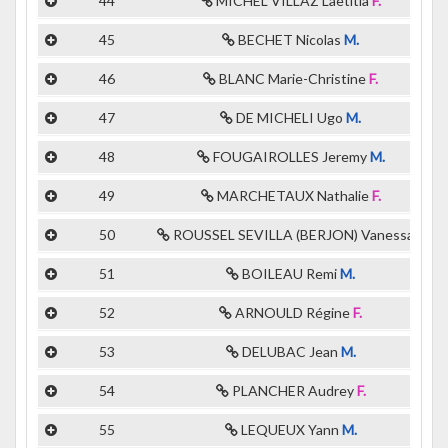
44
MICHEL VILLAZ Laetitia
F.
45
BECHET Nicolas
M.
46
BLANC Marie-Christine
F.
47
DE MICHELI Ugo
M.
48
FOUGAIROLLES Jeremy
M.
49
MARCHETAUX Nathalie
F.
50
ROUSSEL SEVILLA (BERJON) Vanessa
F.
51
BOILEAU Remi
M.
52
ARNOULD Régine
F.
53
DELUBAC Jean
M.
54
PLANCHER Audrey
F.
55
LEQUEUX Yann
M.