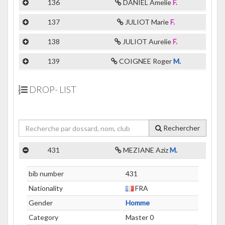
136
DANIEL Amelie
F.
137
JULIOT Marie
F.
138
JULIOT Aurelie
F.
139
COIGNEE Roger
M.
DROP- LIST
Rechercher
431
MEZIANE Aziz
M.
bib number
431
Nationality
FRA
Gender
Homme
Category
Master 0