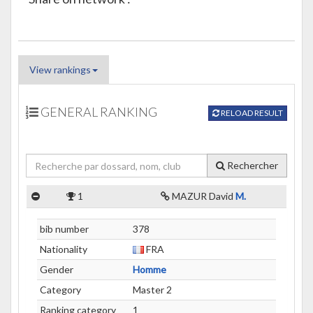
View rankings
GENERAL RANKING
RELOAD RESULT
Rechercher
1
MAZUR David
M.
bib number
378
Nationality
FRA
Gender
Homme
Category
Master 2
Ranking category
1