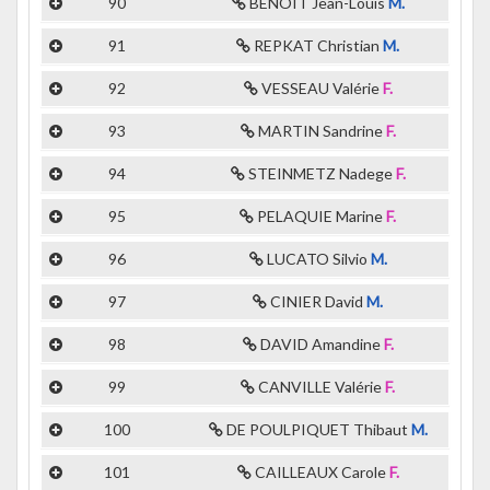
90
BENOIT Jean-Louis
M.
91
REPKAT Christian
M.
92
VESSEAU Valérie
F.
93
MARTIN Sandrine
F.
94
STEINMETZ Nadege
F.
95
PELAQUIE Marine
F.
96
LUCATO Silvio
M.
97
CINIER David
M.
98
DAVID Amandine
F.
99
CANVILLE Valérie
F.
100
DE POULPIQUET Thibaut
M.
101
CAILLEAUX Carole
F.