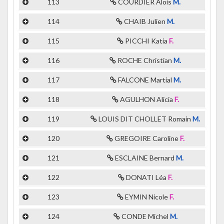
113
COURDIER Alois
M.
114
CHAIB Julien
M.
115
PICCHI Katia
F.
116
ROCHE Christian
M.
117
FALCONE Martial
M.
118
AGULHON Alicia
F.
119
LOUIS DIT CHOLLET Romain
M.
120
GREGOIRE Caroline
F.
121
ESCLAINE Bernard
M.
122
DONATI Léa
F.
123
EYMIN Nicole
F.
124
CONDE Michel
M.