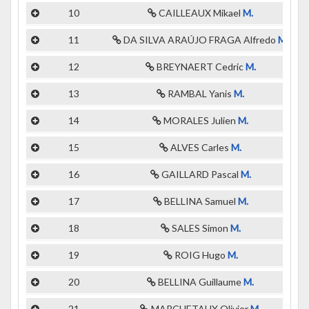
10
CAILLEAUX Mikael
M.
11
DA SILVA ARAÚJO FRAGA Alfredo
M.
12
BREYNAERT Cedric
M.
13
RAMBAL Yanis
M.
14
MORALES Julien
M.
15
ALVES Carles
M.
16
GAILLARD Pascal
M.
17
BELLINA Samuel
M.
18
SALES Simon
M.
19
ROIG Hugo
M.
20
BELLINA Guillaume
M.
21
MARCHETAUX Olivier
M.